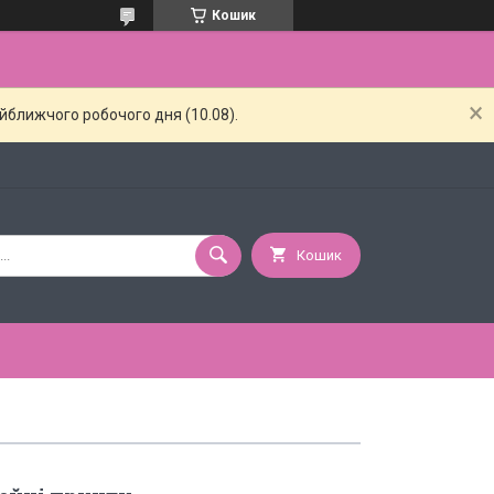
Кошик
айближчого робочого дня (10.08).
Кошик