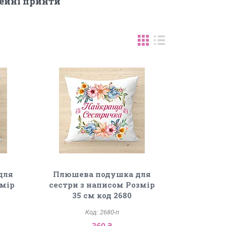
ейні принти
для
Плюшева подушка для
змір
сестри з написом Розмір
35 см код 2680
2680-п