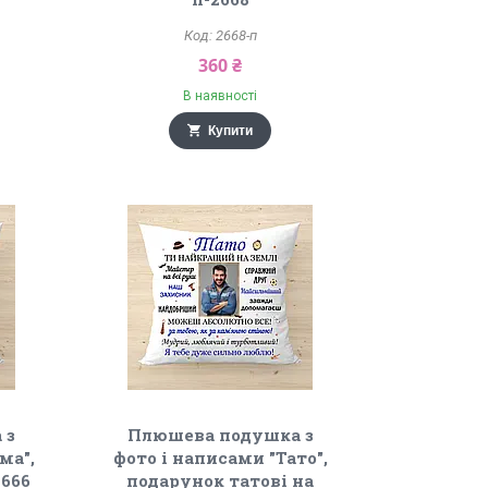
2668-п
360 ₴
В наявності
Купити
 з
Плюшева подушка з
ма",
фото і написами "Тато",
2666
подарунок татові на