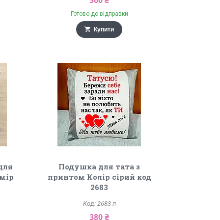
360 ₴
Готово до відправки
Купити
для
Подушка для тата з
змір
принтом Колір сірий код
2683
2683-п
380 ₴