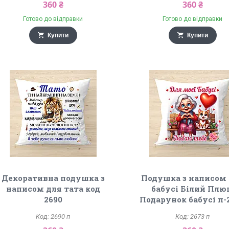
360 ₴
360 ₴
Готово до відправки
Готово до відправки
Купити
Купити
Декоративна подушка з
Подушка з написом
написом для тата код
бабусі Білий Пл
2690
Подарунок бабусі п-
2690-п
2673-п