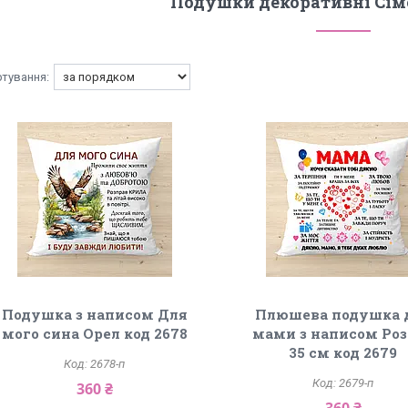
Подушки декоративні Сім
Подушка з написом Для
Плюшева подушка 
мого сина Орел код 2678
мами з написом Ро
35 см код 2679
2678-п
2679-п
360 ₴