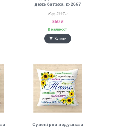
день батька, п-2667
2667-п
360 ₴
В наявності
Купити
 з
Сувенірна подушка з