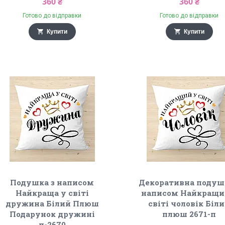
360 ₴
360 ₴
Готово до відправки
Готово до відправки
Купити
Купити
Подушка з написом
Декоративна подуш
Найкраща у світі
написом Найкращи
дружина Білий Плюш
світі чоловік Біл
Подарунок дружині
плюш 2671-п
п-2670