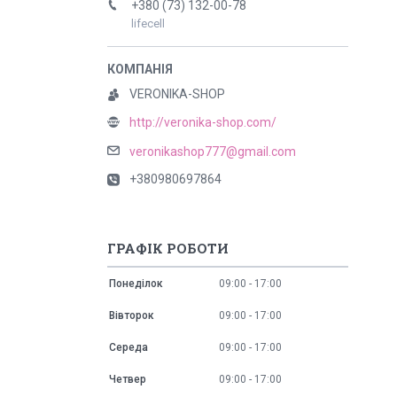
+380 (73) 132-00-78
lifecell
VERONIKA-SHOP
http://veronika-shop.com/
veronikashop777@gmail.com
+380980697864
ГРАФІК РОБОТИ
Понеділок
09:00
17:00
Вівторок
09:00
17:00
Середа
09:00
17:00
Четвер
09:00
17:00