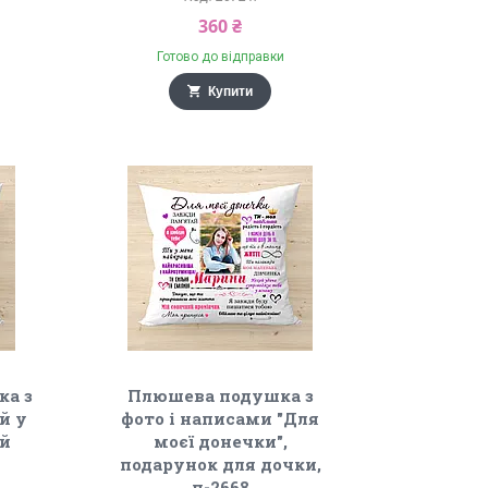
360 ₴
Готово до відправки
Купити
ка з
Плюшева подушка з
й у
фото і написами "Для
ий
моєї донечки",
подарунок для дочки,
п-2668