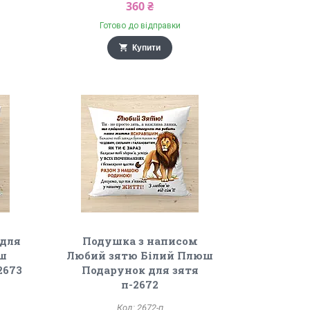
360 ₴
Готово до відправки
Купити
 для
Подушка з написом
юш
Любий зятю Білий Плюш
2673
Подарунок для зятя
п-2672
2672-п