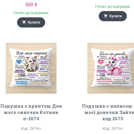
360 ₴
Готово до відправки
Готово до відправки
Купити
Купити
Подушка з принтом Для
Подушка с написом
мого синочка Котики
моєї донечки Зайч
п-2674
код 2675
2674-п
2675-п