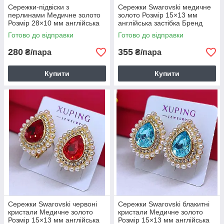
Сережки-підвіски з
Сережки Swarovski медичне
перлинами Медичне золото
золото Розмір 15×13 мм
Розмір 28×10 мм англійська
англійська застібка Бренд
застібка Бренд Xuping 6148
Xuping 6149
Готово до відправки
Готово до відправки
280
355
₴/пара
₴/пара
Купити
Купити
Сережки Swarovski червоні
Сережки Swarovski блакитні
кристали Медичне золото
кристали Медичне золото
Розмір 15×13 мм англійська
Розмір 15×13 мм англійська