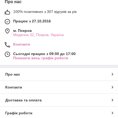
Про нас
сприймає окрім золота жодного іншого металу
Не викликає алергічну реакцію
100% позитивних з 307 відгуків за рік
Не окислюється
Працює з 27.10.2016
Міцне і довговічне у використанні
м. Покров
Доступна ціна
Медична 32, Покров, Україна
На сторінках нашого онлайн-магазину представлені різні
моделі ювелірної
біжутерії Xuping: сережки з медичного
Контакти
золота, ланцюжки та браслети з мед. золота, каблучки
Сьогодні працює з 09:00 до 17:00
на будь-який смак.
Показати весь графік роботи
Якість перевірена часом і нашими постійними покупцями!
Про нас
Контакти
Доставка та оплата
Графік роботи