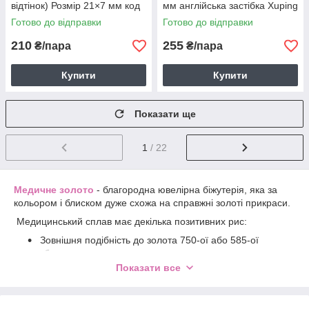
відтінок) Розмір 21×7 мм код
мм англійська застібка Xuping
6144
6130
Готово до відправки
Готово до відправки
210
255
₴/пара
₴/пара
Купити
Купити
Показати ще
1
/ 22
Медичне золото
- благородна ювелірна біжутерія, яка за
кольором і блиском дуже схожа на справжні золоті прикраси.
Медицинський сплав має декілька позитивних рис:
Зовнішня подібність до золота 750-ої або 585-ої
проби
Показати все
Завдяки своєму унікальному покриттю - не чорніє і
не втрачає первісного благородного вигляду
Ідеально підходить для тих людей, у кого тіло не