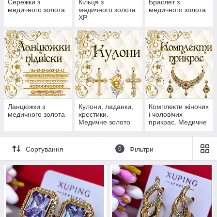
Сережки з
Кільця з
Браслет з
медичного золота
медичного золота
медичного золота
ХР
Ланцюжки з
Кулони, ладанки,
Комплекти жіночих
медичного золота
хрестики.
і чоловічих
Медичне золото
прикрас. Медичне
золото
Сортування
0
Фільтри