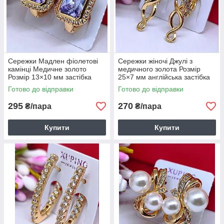
Сережки Мадлен фіолетові
Сережки жіночі Джулі з
камінці Медичне золото
медичного золота Розмір
Розмір 13×10 мм застібка
25×7 мм англійська застібка
кільця Бренд Xuping 6158
Бренд Xuping 6145
Готово до відправки
Готово до відправки
295
270
₴/пара
₴/пара
Купити
Купити