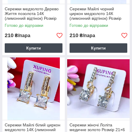
Сережки медзолото Дерево
Сережки Майлі чорний
Життя позолота 14К
циркон медзолото 14К
(лимонний відтінок) Розмір
(лимонний відтінок) Розмір
22×13 мм код 6142
21×7 мм код 6143
Готово до відправки
Готово до відправки
210
210
₴/пара
₴/пара
Купити
Купити
Сережки Майлі білий циркон
Сережки жіночі Лоліта
медзолото 14К (лимонний
медичне золото Розмір 21×6