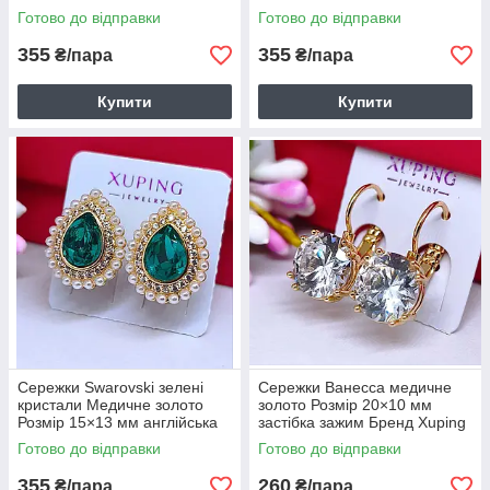
застібка Бренд Xuping 6150
застібка Бренд Xuping 6151
Готово до відправки
Готово до відправки
355
355
₴/пара
₴/пара
Купити
Купити
Сережки Swarovski зелені
Сережки Ванесса медичне
кристали Медичне золото
золото Розмір 20×10 мм
Розмір 15×13 мм англійська
застібка зажим Бренд Xuping
застібка Бренд Xuping 6152
6153
Готово до відправки
Готово до відправки
355
260
₴/пара
₴/пара