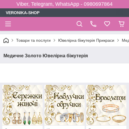
Viber, Telegram, WhatsApp - 0980697864
VERONIKA-SHOP
Товари та послуги
Ювелірна біжутерія Прикраси
Мед
Медичне Золото Ювелірна біжутерія