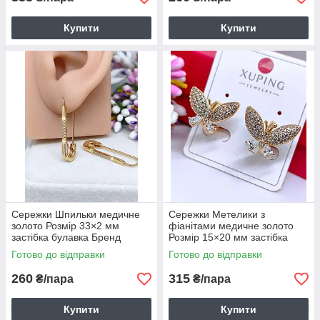
Купити
Купити
Сережки Шпильки медичне
Сережки Метелики з
золото Розмір 33×2 мм
фіанітами медичне золото
застібка булавка Бренд
Розмір 15×20 мм застібка
Xuping 6154
кільця Бренд Xuping 6155
Готово до відправки
Готово до відправки
260
315
₴/пара
₴/пара
Купити
Купити