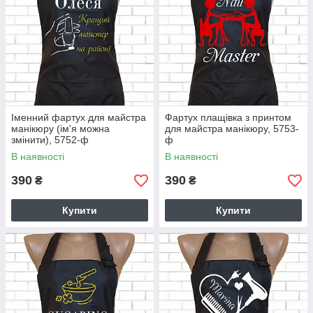
Іменний фартух для майстра
Фартух плащівка з принтом
манікюру (ім'я можна
для майстра манікюру, 5753-
змінити), 5752-ф
ф
В наявності
В наявності
390
390
₴
₴
Купити
Купити