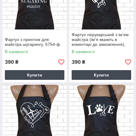
Фартух перукарський з ім'ям
Фартух з принтом для
майстра (ім'я вкажіть в
майстра шугарингу, 5754-ф
коментарі до замовлення),
5755-ф
В наявності
В наявності
390
390
₴
₴
Купити
Купити