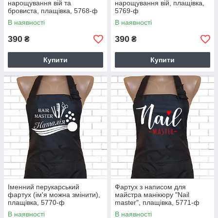
нарощування вій та
нарощування вій, плащівка,
бровиста, плащівка, 5768-ф
5769-ф
В наявності
В наявності
390
390
₴
₴
Купити
Купити
Іменний перукарський
Фартух з написом для
фартух (ім'я можна змінити),
майстра манікюру "Nail
плащівка, 5770-ф
master", плащівка, 5771-ф
В наявності
В наявності