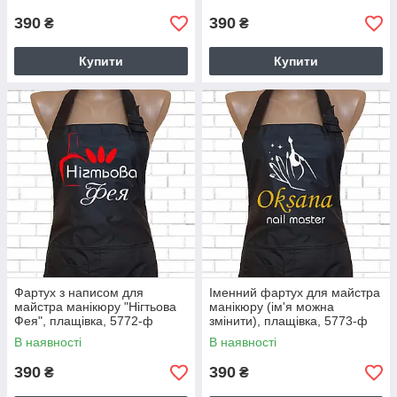
390
390
₴
₴
Купити
Купити
Фартух з написом для
Іменний фартух для майстра
майстра манікюру "Нігтьова
манікюру (ім'я можна
Фея", плащівка, 5772-ф
змінити), плащівка, 5773-ф
В наявності
В наявності
390
390
₴
₴