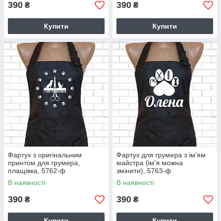
390
390
₴
₴
Купити
Купити
Фартух з оригінальним
Фартух для грумера з ім'ям
принтом для грумера,
майстра (ім'я можна
плащівка, 5762-ф
змінити), 5763-ф
В наявності
В наявності
390
390
₴
₴
Купити
Купити