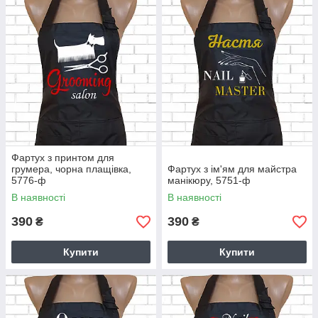
Фартух з принтом для
грумера, чорна плащівка,
Фартух з ім'ям для майстра
5776-ф
манікюру, 5751-ф
В наявності
В наявності
390
390
₴
₴
Купити
Купити