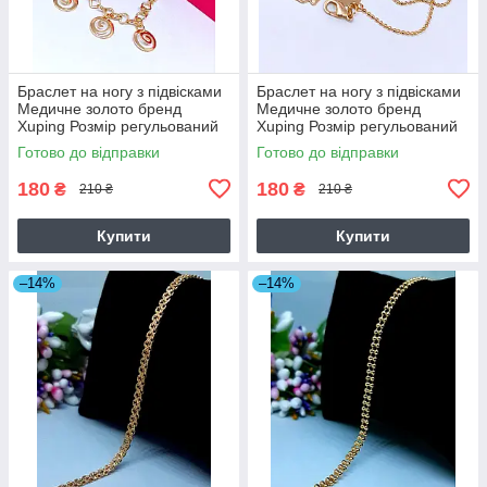
Браслет на ногу з підвісками
Браслет на ногу з підвісками
Медичне золото бренд
Медичне золото бренд
Xuping Розмір регульований
Xuping Розмір регульований
24-29 см код 5849
24-28 см код 5850
Готово до відправки
Готово до відправки
180
180
₴
₴
210 ₴
210 ₴
Купити
Купити
–14%
–14%