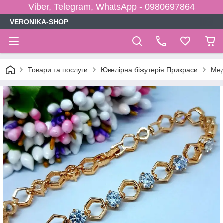
Viber, Telegram, WhatsApp - 0980697864
VERONIKA-SHOP
Товари та послуги
Ювелірна біжутерія Прикраси
Мед