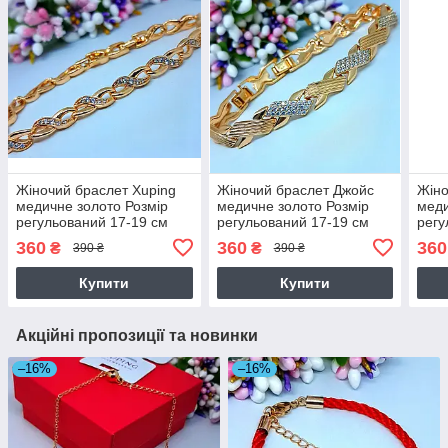
Жіночий браслет Xuping
Жіночий браслет Джойс
Жіно
медичне золото Розмір
медичне золото Розмір
меди
регульований 17-19 см
регульований 17-19 см
регу
ширина 5 мм ХР 5802
ширина 7 мм ХР 5820
шири
360
360
360
₴
₴
390 ₴
390 ₴
Купити
Купити
Акційні пропозиції та новинки
–16%
–16%