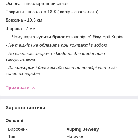
Основа : гіпоалергенний сплав
Покриття : позолота 18 К ( колір - єврозолото)
Довжина - 19,5 см
Ширина - 7 мм
Чому варто
купити браслет
ювелірної біжутерії Xuping:
- Не темніє і не облазить при контакті з водою
- Не викликає алергії, підходить для щоденного
використання
- За кольором і блиском абсолютно не відрізнити від
золотих виробів
Приховати
Характеристики
Основні
Виробник
Xuping Jewelry
Тип
На руку