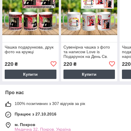
Чашка подарункова, друк
Сувенірна чашка з фото
Чашк
фото на кружці
та написом Love is
пода
Подарунок на День Св.
наро
Валентина ч-7011
круж
220
220
220
₴
₴
Купити
Купити
Про нас
100% позитивних з 307 відгуків за рік
Працює з 27.10.2016
м. Покров
Медична 32, Покров, Україна