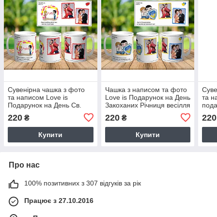
Сувенірна чашка з фото
Чашка з написом та фото
Суве
та написом Love is
Love is Подарунок на День
та н
Подарунок на День Св.
Закоханих Річниця весілля
пода
Валентина ч-7011
ч-8004
220
220
220
₴
₴
Купити
Купити
Про нас
100% позитивних з 307 відгуків за рік
Працює з 27.10.2016