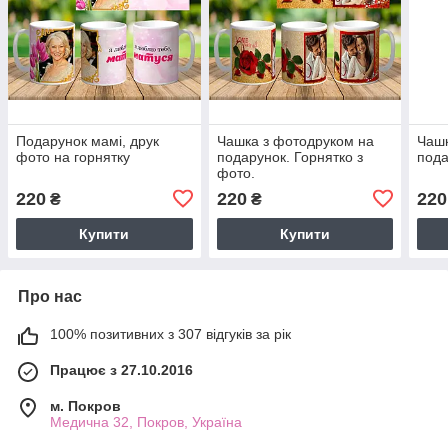
Подарунок мамі, друк
Чашка з фотодруком на
Чашк
фото на горнятку
подарунок. Горнятко з
пода
фото.
220
220
220
₴
₴
Купити
Купити
Про нас
100% позитивних з 307 відгуків за рік
Працює з 27.10.2016
м. Покров
Медична 32, Покров, Україна