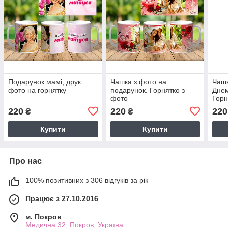
Подарунок мамі, друк
Чашка з фото на
Чашк
фото на горнятку
подарунок. Горнятко з
Днем
фото
Горн
220
220
220
₴
₴
Купити
Купити
Про нас
100% позитивних з 306 відгуків за рік
Працює з 27.10.2016
м. Покров
Медична 32, Покров, Україна