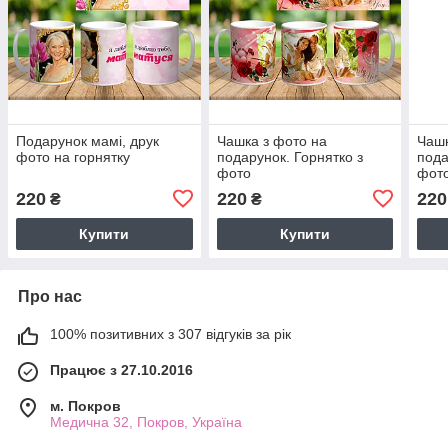
Подарунок мамі, друк
Чашка з фото на
Чашк
фото на горнятку
подарунок. Горнятко з
пода
фото
фото
220
220
220
₴
₴
Купити
Купити
Про нас
100% позитивних з 307 відгуків за рік
Працює з 27.10.2016
м. Покров
Медична 32, Покров, Україна