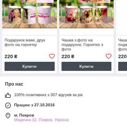
Подарунок мамі, друк
Чашка з фото на
Чашк
фото на горнятку
подарунок. Горнятко з
пода
фото
фото
220
220
220
₴
₴
Купити
Купити
Про нас
100% позитивних з 307 відгуків за рік
Працює з 27.10.2016
м. Покров
Медична 32, Покров, Україна