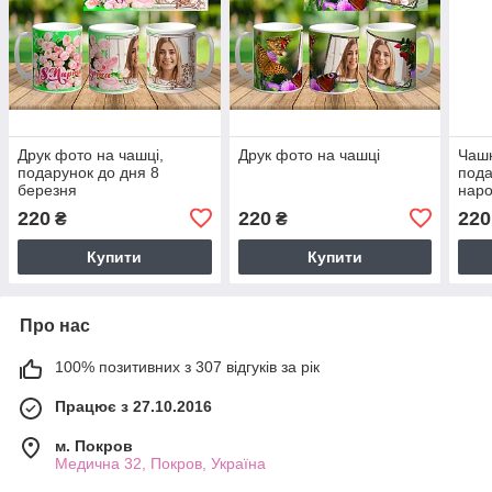
Друк фото на чашці,
Друк фото на чашці
Чашк
подарунок до дня 8
пода
березня
наро
круж
220
220
220
₴
₴
Купити
Купити
Про нас
100% позитивних з 307 відгуків за рік
Працює з 27.10.2016
м. Покров
Медична 32, Покров, Україна