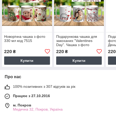
Новорічна чашка з фото
Подарункова чашка для
Пода
330 мл код 7515
закоханих "Valentines
фото
Day". Чашка з фото
День
220
220
220
₴
₴
Купити
Купити
Про нас
100% позитивних з 307 відгуків за рік
Працює з 27.10.2016
м. Покров
Медична 32, Покров, Україна