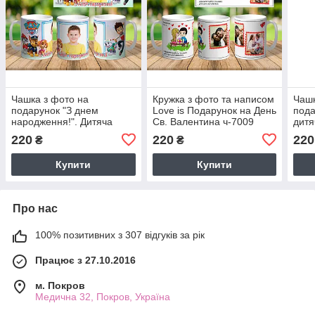
Чашка з фото на
Кружка з фото та написом
Чашк
подарунок "З днем
Love is Подарунок на День
пода
народження!". Дитяча
Св. Валентина ч-7009
дитя
кружка
220
220
220
₴
₴
Купити
Купити
Про нас
100% позитивних з 307 відгуків за рік
Працює з 27.10.2016
м. Покров
Медична 32, Покров, Україна