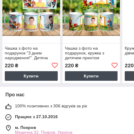
Чашка з фото на
Чашка з фото на
Круж
подарунок "З днем
подарунок, кружка з
дівч
народження!". Дитяча
дитячим принтом
кружка
220
220
220
₴
₴
Купити
Купити
Про нас
100% позитивних з 306 відгуків за рік
Працює з 27.10.2016
м. Покров
Медична 32, Покров, Україна