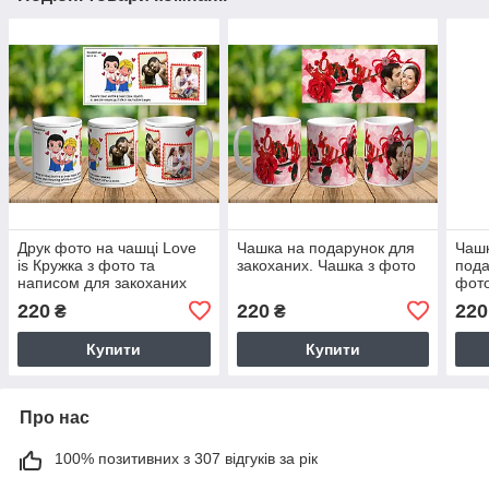
Друк фото на чашці Love
Чашка на подарунок для
Чашк
is Кружка з фото та
закоханих. Чашка з фото
пода
написом для закоханих
фото
ч-7010
220
220
220
₴
₴
Купити
Купити
Про нас
100% позитивних з 307 відгуків за рік