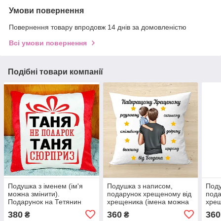
Умови повернення
Повернення товару впродовж 14 днів за домовленістю
Всі умови повернення
Подібні товари компанії
Подушка з іменем (ім'я
Подушка з написом,
Поду
можна змінити).
подарунок хрещеному від
пода
Подарунок на Тетянин
хрещеника (імена можна
хрещ
день
змінити)
змін
380
360
360
₴
₴