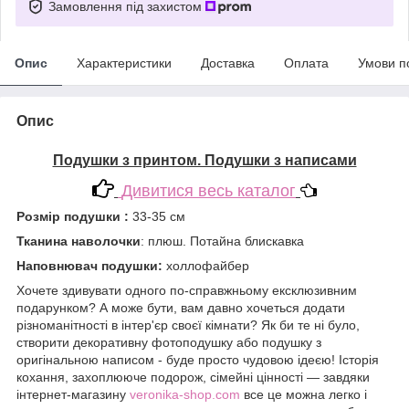
Замовлення під захистом
Опис
Характеристики
Доставка
Оплата
Умови п
Опис
Подушки з принтом. Подушки з написами
Дивитися весь каталог
Розмір подушки :
33-35 см
Тканина наволочки
: плюш. Потайна блискавка
Наповнювач подушки:
холлофайбер
Хочете здивувати одного по-справжньому ексклюзивним
подарунком? А може бути, вам давно хочеться додати
різноманітності в інтер'єр своєї кімнати? Як би те ні було,
створити декоративну фотоподушку або подушку з
оригінальною написом - буде просто чудовою ідеєю! Історія
кохання, захоплююче подорож, сімейні цінності — завдяки
інтернет-магазину
veronika-shop.com
все це можна легко і