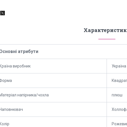
Характеристик
Основні атрибути
Країна виробник
Україна
Форма
Квадра
Матеріал напірника/чохла
плюш
Наповнювач
Холлоф
Колір
Рожеви