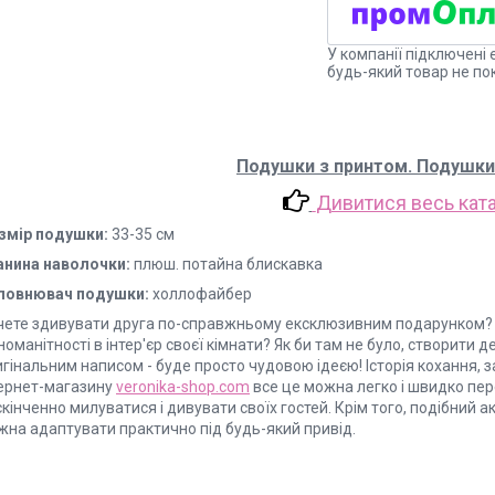
У компанії підключені 
будь-який товар не по
Подушки з принтом. Подушки
Дивитися весь кат
змір подушки:
33-35 см
анина наволочки:
плюш. потайна блискавка
повнювач подушки:
холлофайбер
чете здивувати друга по-справжньому ексклюзивним подарунком? 
номанітності в інтер'єр своєї кімнати? Як би там не було, створит
гінальним написом - буде просто чудовою ідеєю! Історія кохання, 
тернет-магазину
veronika-shop.com
все це можна легко і швидко пе
кінченно милуватися і дивувати своїх гостей. Крім того, подібний
жна адаптувати практично під будь-який привід.