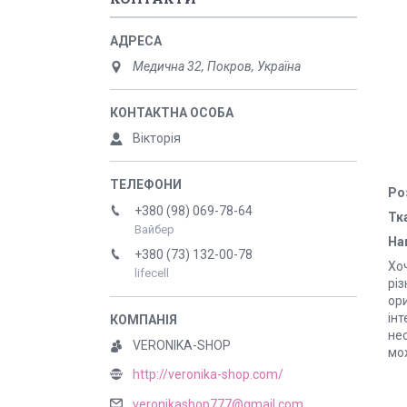
Медична 32, Покров, Україна
Вікторія
Ро
+380 (98) 069-78-64
Тк
Вайбер
На
+380 (73) 132-00-78
Хо
lifecell
різ
ори
ін
нес
VERONIKA-SHOP
мо
http://veronika-shop.com/
veronikashop777@gmail.com