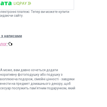
електронні платежі. Тепер ви можете купити
кидаючи сайту.
 з написами
алог
А може, вам давно хочеться додати
и декоративну фотоподушку або подушку з
захоплююча подорож, сімейні цінності - завдяки
ренести на предмет домашнього декору, щоб
 аксесуар послужить пам'ятним подарунком, який