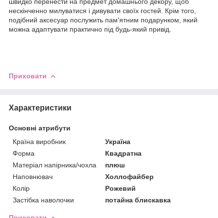
швидко перенести на предмет домашнього декору, щоб
нескінченно милуватися і дивувати своїх гостей. Крім того,
подібний аксесуар послужить пам'ятним подарунком, який
можна адаптувати практично під будь-який привід.
Приховати
Характеристики
Основні атрибути
Країна виробник
Україна
Форма
Квадратна
Матеріал напірника/чохла
плюш
Наповнювач
Холлофайбер
Колір
Рожевий
Застібка наволочки
потайна блискавка
Приховати