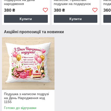
народження
подушки на подарунок
пода
для бабусі
тата
380
380
360
₴
₴
Купити
Купити
Акційні пропозиції та новинки
Подушка з написом подрузі
на День Народження код
1155
Готово до відправки