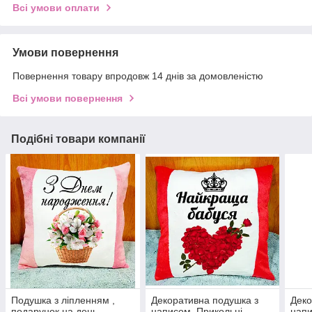
Всі умови оплати
Умови повернення
Повернення товару впродовж 14 днів за домовленістю
Всі умови повернення
Подібні товари компанії
Подушка з ліпленням ,
Декоративна подушка з
Деко
подарунок на день
написом. Прикольні
напи