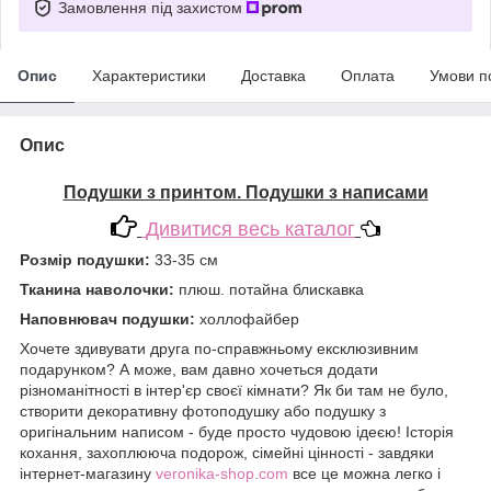
Замовлення під захистом
Опис
Характеристики
Доставка
Оплата
Умови п
Опис
Подушки з принтом. Подушки з написами
Дивитися весь каталог
Розмір подушки:
33-35 см
Тканина наволочки:
плюш. потайна блискавка
Наповнювач подушки:
холлофайбер
Хочете здивувати друга по-справжньому ексклюзивним
подарунком? А може, вам давно хочеться додати
різноманітності в інтер'єр своєї кімнати? Як би там не було,
створити декоративну фотоподушку або подушку з
оригінальним написом - буде просто чудовою ідеєю! Історія
кохання, захоплююча подорож, сімейні цінності - завдяки
інтернет-магазину
veronika-shop.com
все це можна легко і