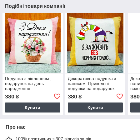
Подібні товари компанії
Подушка з ліпленням ,
Декоративна подушка з
Деко
подарунок на день
написом. Прикольні
напи
народження
подушки на подарунок
вих
380
380
380
₴
₴
Купити
Купити
Про нас
100% позитивних з 307 відгуків за рік