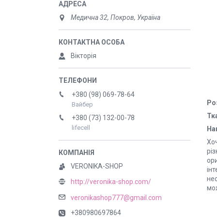
Медична 32, Покров, Україна
Вікторія
+380 (98) 069-78-64
Ро
Вайбер
Тк
+380 (73) 132-00-78
lifecell
На
Хо
різ
ори
VERONIKA-SHOP
ін
нес
http://veronika-shop.com/
мо
veronikashop777@gmail.com
+380980697864