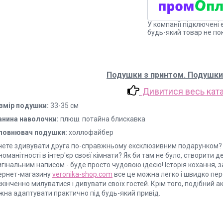
У компанії підключені 
будь-який товар не по
Подушки з принтом. Подушки
Дивитися весь кат
змір подушки:
33-35 см
анина наволочки:
плюш. потайна блискавка
повнювач подушки:
холлофайбер
чете здивувати друга по-справжньому ексклюзивним подарунком? 
номанітності в інтер'єр своєї кімнати? Як би там не було, створит
гінальним написом - буде просто чудовою ідеєю! Історія кохання, 
тернет-магазину
veronika-shop.com
все це можна легко і швидко пе
кінченно милуватися і дивувати своїх гостей. Крім того, подібний
жна адаптувати практично під будь-який привід.