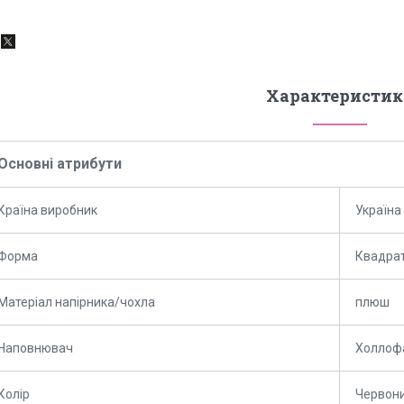
Характеристик
Основні атрибути
Країна виробник
Україна
Форма
Квадра
Матеріал напірника/чохла
плюш
Наповнювач
Холлоф
Колір
Червон