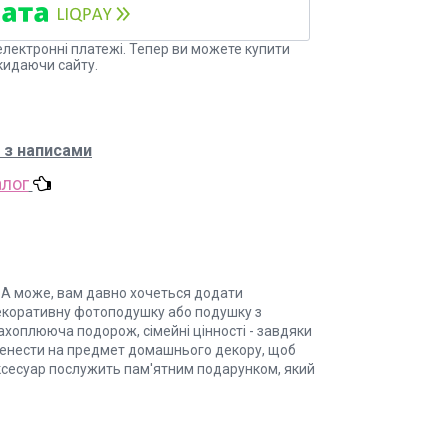
електронні платежі. Тепер ви можете купити
кидаючи сайту.
 з написами
алог
А може, вам давно хочеться додати
и декоративну фотоподушку або подушку з
захоплююча подорож, сімейні цінності - завдяки
ренести на предмет домашнього декору, щоб
 аксесуар послужить пам'ятним подарунком, який