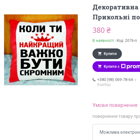
Декоративна
Прикольні п
380 ₴
В наявності
Код:
2076-п
Купити
Купити з
+380 (98) 069-78-64
Вайбер
повернення товару пр