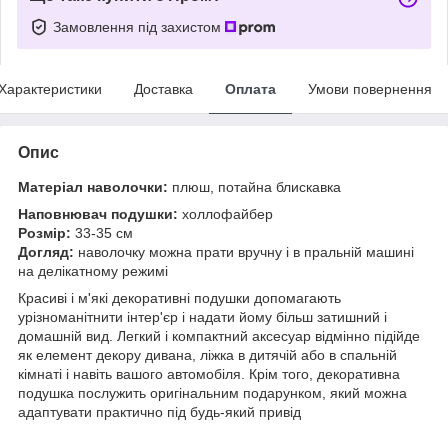
Замовлення під захистом
Характеристики
Доставка
Оплата
Умови повернення
Опис
Матеріал наволочки:
плюш, потайна блискавка
Наповнювач подушки:
холлофайбер
Розмір:
33-35 см
Догляд:
наволочку можна прати вручну і в пральній машині
на делікатному режимі
Красиві і м'які декоративні подушки допомагають
урізноманітнити інтер'єр і надати йому більш затишний і
домашній вид. Легкий і компактний аксесуар відмінно підійде
як елемент декору дивана, ліжка в дитячій або в спальній
кімнаті і навіть вашого автомобіля. Крім того, декоративна
подушка послужить оригінальним подарунком, який можна
адаптувати практично під будь-який привід