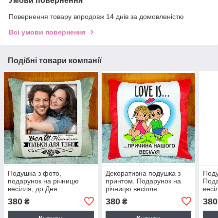
Умови повернення
Повернення товару впродовж 14 днів за домовленістю
Всі умови повернення
Подібні товари компанії
Подушка з фото,
Декоративна подушка з
Поду
подарунок на річницю
принтом. Подарунок на
Пода
весілля, до Дня
річницю весілля
весі
Закоханих. Колір подушки
380
380
380
₴
₴
- сірий