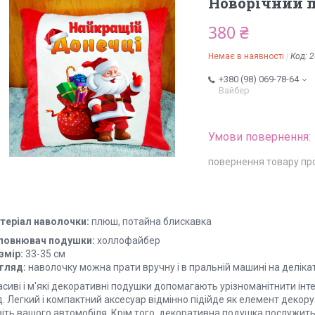
Новорічний 
380 ₴
Немає в наявності
Код:
2
+380 (98) 069-78-64
Вайбер
повернення товару пр
теріал наволочки:
плюш, потайна блискавка
повнювач подушки:
холлофайбер
змір:
33-35 см
гляд:
наволочку можна прати вручну і в пральній машині на делік
сиві і м'які декоративні подушки допомагають урізноманітнити інте
. Легкий і компактний аксесуар відмінно підійде як елемент декору д
віть вашого автомобіля. Крім того, декоративна подушка послужит