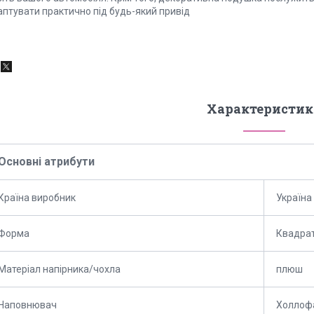
аптувати практично під будь-який привід
Характеристик
Основні атрибути
Країна виробник
Україна
Форма
Квадра
Матеріал напірника/чохла
плюш
Наповнювач
Холлоф