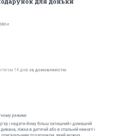
подарунок для доньки
080-п
отягом 14 днів
за домовленістю
атному режимі
р'єр і надати йому більш затишний і домашній
ивана, ліжка в дитячій або в спальній кімнаті і
ь оригінальним подарунком, який можна