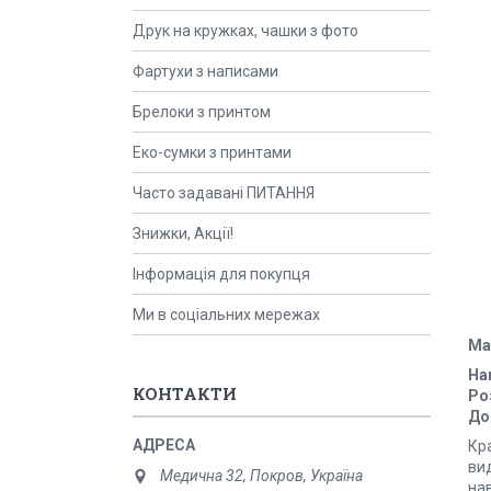
Друк на кружках, чашки з фото
Фартухи з написами
Брелоки з принтом
Еко-сумки з принтами
Часто задавані ПИТАННЯ
Знижки, Акції!
Інформація для покупця
Ми в соціальних мережах
Ма
На
КОНТАКТИ
Ро
До
Кра
вид
Медична 32, Покров, Україна
на