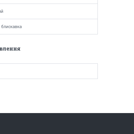
ий
 блискавка
овлення