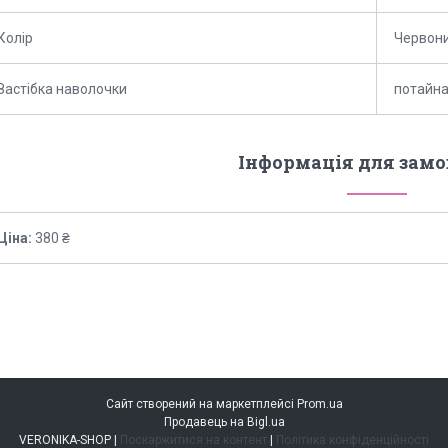
Колір
Червон
Застібка наволочки
потайна
Інформація для зам
Ціна:
380 ₴
Сайт створений на маркетплейсі
Prom.ua
Продавець на Bigl.ua
VERONIKA-SHOP |
Поскаржитися на контент
|
Політика конфіденційності