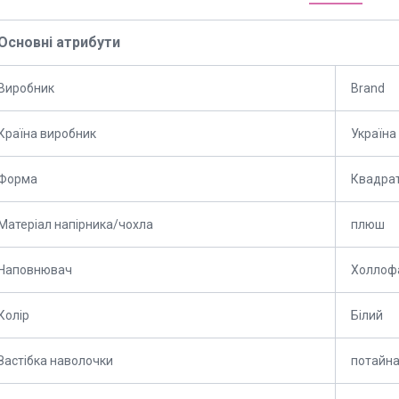
Основні атрибути
Виробник
Brand
Країна виробник
Україна
Форма
Квадра
Матеріал напірника/чохла
плюш
Наповнювач
Холлоф
Колір
Білий
Застібка наволочки
потайна