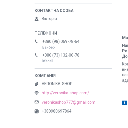
Вікторія
Ма
+380 (98) 069-78-64
На
Вайбер
Ро
+380 (73) 132-00-78
До
lifecell
Кра
вид
на
ад
VERONIKA-SHOP
http://veronika-shop.com/
veronikashop777@gmail.com
+380980697864