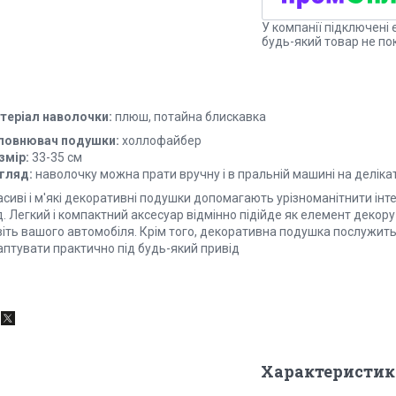
У компанії підключені 
будь-який товар не по
теріал наволочки:
плюш, потайна блискавка
повнювач подушки:
холлофайбер
змір:
33-35 см
гляд:
наволочку можна прати вручну і в пральній машині на делік
сиві і м'які декоративні подушки допомагають урізноманітнити інте
. Легкий і компактний аксесуар відмінно підійде як елемент декору д
віть вашого автомобіля. Крім того, декоративна подушка послужит
аптувати практично під будь-який привід
Характеристик