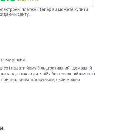
електронні платежі. Тепер ви можете купити
кидаючи сайту.
атному режимі
р'єр і надати йому більш затишний і домашній
ивана, ліжка в дитячій або в спальній кімнаті і
ь оригінальним подарунком, який можна
и