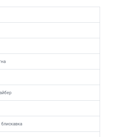
тна
айбер
 блискавка