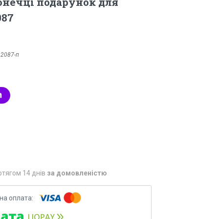
онечці подарунок для
087
:
2087-п
отягом 14 днів
за домовленістю