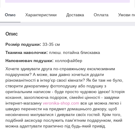
Опис
Характеристики
Доставка
Оплата
Умови п
Опис
Розмір подушки:
33-35 см
Тканина наволочки:
плюш. потайна блискавка
Наповнювач подушки:
холлофайбер
Хочете здивувати друга по-справжньому ексклюзивним
подарунком? А може, вам давно хочеться додати
різноманітності в інтер'єр своєї кімнати? Як би там не було,
створити декоративну фотоподушку або подушку з
оригінальним написом - буде просто чудовою ідеєю! Історія
кохання, захоплююча подорож, сімейні цінності - завдяки
інтернет-магазину
veronika-shop.com
все це можна легко і
швидко перенести на предмет домашнього декору, щоб
нескінченно милуватися і дивувати своїх гостей. Крім того,
подібний аксесуар послужить пам'ятним подарунком, який
можна адаптувати практично під будь-який привід.