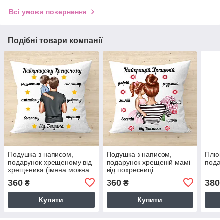
Всі умови повернення
Подібні товари компанії
Подушка з написом,
Подушка з написом,
Плю
подарунок хрещеному від
подарунок хрещеній мамі
под
хрещеника (імена можна
від похресниці
змінити)
360
360
380
₴
₴
Купити
Купити