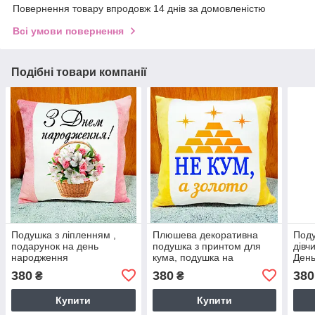
Повернення товару впродовж 14 днів за домовленістю
Всі умови повернення
Подібні товари компанії
Подушка з ліпленням ,
Плюшева декоративна
Поду
подарунок на день
подушка з принтом для
дівч
народження
кума, подушка на
День
подарунок куму
Плю
380
380
380
₴
₴
нап
Купити
Купити