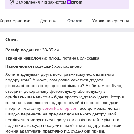
Замовлення під захистом
Характеристики
Доставка
Оплата
Умови повернення
Опис
Розмір подушки:
33-35 см
Тканина наволочки:
плюш. потайна блискавка
Наповнювач подушки:
холлофайбер
Хочете здивувати друга по-справжньому ексклюзивним
подарунком? А може, вам давно хочеться додати
різноманітності в інтер'єр своєї кімнати? Як би там не було,
створити декоративну фотоподушку або подушку з
оригінальним написом - буде просто чудовою ідеєю! Історія
кохання, захоплююча подорож, сімейні цінності - завдяки
інтернет-магазину
veronika-shop.com
все це можна легко і
швидко перенести на предмет домашнього декору, щоб
нескінченно милуватися і дивувати своїх гостей. Крім того,
подібний аксесуар послужить пам'ятним подарунком, який
можна адаптувати практично під будь-який привід.