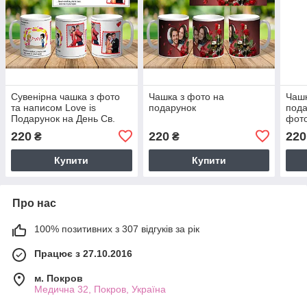
Сувенірна чашка з фото
Чашка з фото на
Чашк
та написом Love is
подарунок
пода
Подарунок на День Св.
фот
Валентина ч-7011
220
220
220
₴
₴
Купити
Купити
Про нас
100% позитивних з 307 відгуків за рік
Працює з 27.10.2016
м. Покров
Медична 32, Покров, Україна