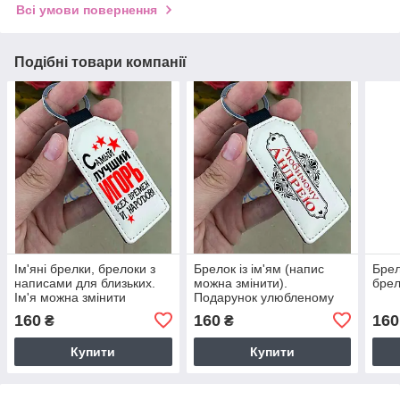
Всі умови повернення
Подібні товари компанії
Ім'яні брелки, брелоки з
Брелок із ім'ям (напис
Брел
написами для близьких.
можна змінити).
брел
Ім'я можна змінити
Подарунок улюбленому
160
160
160
₴
₴
Купити
Купити