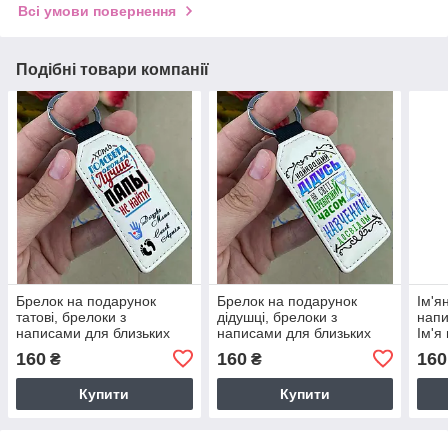
Всі умови повернення
Подібні товари компанії
Брелок на подарунок
Брелок на подарунок
Ім'я
татові, брелоки з
дідушці, брелоки з
напи
написами для близьких
написами для близьких
Ім'я
160
160
160
₴
₴
Купити
Купити