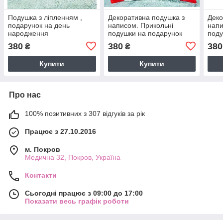
Подушка з ліпленням ,
Декоративна подушка з
Деко
подарунок на день
написом. Прикольні
напи
народження
подушки на подарунок
поду
для бабусі
380
380
380
₴
₴
Купити
Купити
Про нас
100% позитивних з 307 відгуків за рік
Працює з 27.10.2016
м. Покров
Медична 32, Покров, Україна
Контакти
Сьогодні працює з 09:00 до 17:00
Показати весь графік роботи