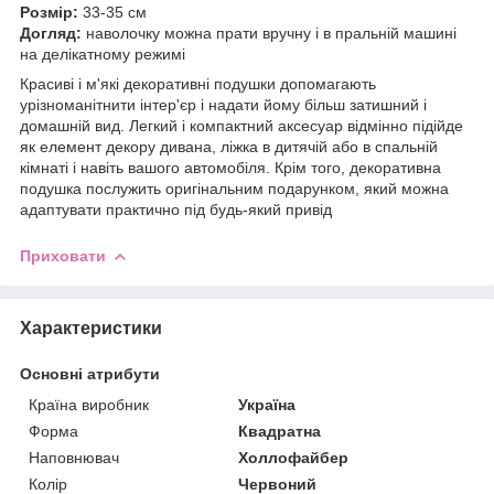
Розмір:
33-35 см
Догляд:
наволочку можна прати вручну і в пральній машині
на делікатному режимі
Красиві і м'які декоративні подушки допомагають
урізноманітнити інтер'єр і надати йому більш затишний і
домашній вид. Легкий і компактний аксесуар відмінно підійде
як елемент декору дивана, ліжка в дитячій або в спальній
кімнаті і навіть вашого автомобіля. Крім того, декоративна
подушка послужить оригінальним подарунком, який можна
адаптувати практично під будь-який привід
Приховати
Характеристики
Основні атрибути
Країна виробник
Україна
Форма
Квадратна
Наповнювач
Холлофайбер
Колір
Червоний