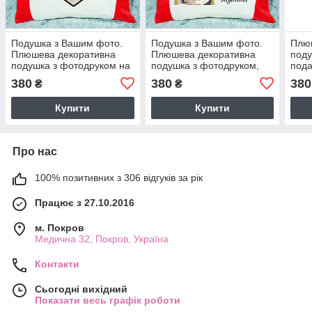
Подушка з Вашим фото.
Подушка з Вашим фото.
Плю
Плюшева декоративна
Плюшева декоративна
поду
подушка з фотодруком на
подушка з фотодруком,
пода
подарунок на День Св.
подарунок на День
Зако
380
380
380
₴
₴
Валентина
Закоханих
Купити
Купити
Про нас
100% позитивних з 306 відгуків за рік
Працює з 27.10.2016
м. Покров
Медична 32, Покров, Україна
Контакти
Сьогодні вихідний
Показати весь графік роботи