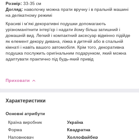
Розмір:
33-35 см
Догляд:
наволочку можна прати вручну і в пральній машині
на делікатному режимі
Красиві і м'які декоративні подушки допомагають
урізноманітнити інтер'єр і надати йому більш затишний і
домашній вид. Легкий і компактний аксесуар відмінно підійде
як елемент декору дивана, ліжка в дитячій або в спальній
кімнаті і навіть вашого автомобіля. Крім того, декоративна
подушка послужить оригінальним подарунком, який можна
адаптувати практично під будь-який привід
Приховати
Характеристики
Основні атрибути
Країна виробник
Україна
Форма
Квадратна
Наповнювач
Холлофайбер