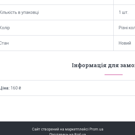
Кількість в упаковці
1 шт.
Колір
Різні к
Стан
Новий
Інформація для зам
Ціна:
160 ₴
Сайт створений на маркетплейсі
Prom.ua
Продавець на Bigl.ua