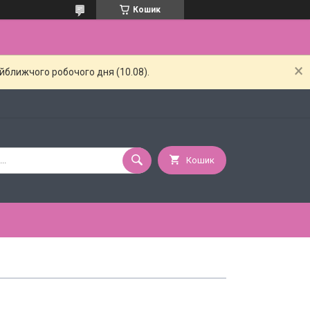
Кошик
айближчого робочого дня (10.08).
Кошик