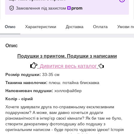
Замовлення під захистом
Опис
Характеристики
Доставка
Оплата
Умови п
Опис
Подушки з принтом. Подушки з написами
Дивитися весь каталог
Розмір подушки:
33-35 см
Тканина наволочки:
плюш. потайна блискавка
Наповнювач подушки:
холлофайбер
Колір - сірий
Хочете здивувати друга по-справжньому ексклюзивним
подарунком? А може, вам давно хочеться додати
різноманітності в інтер'єр своєї кімнати? Як би там не було,
створити декоративну фотоподушку або подушку з
оригінальним написом - буде просто чудовою ідеєю! Історія