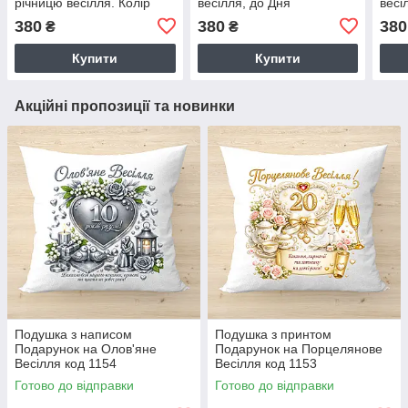
річницю весілля. Колір
весілля, до Дня
весі
подушки - СІРИЙ
Закоханих. Колір подушки
380
380
380
₴
₴
- сірий
Купити
Купити
Акційні пропозиції та новинки
Подушка з написом
Подушка з принтом
Подарунок на Олов'яне
Подарунок на Порцелянове
Весілля код 1154
Весілля код 1153
Готово до відправки
Готово до відправки