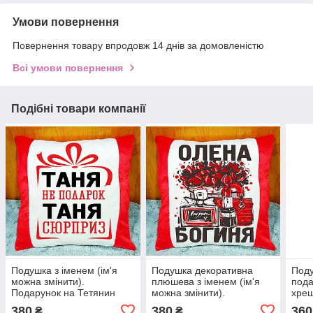
Умови повернення
Повернення товару впродовж 14 днів за домовленістю
Всі умови повернення
Подібні товари компанії
Подушка з іменем (ім'я
Подушка декоративна
Поду
можна змінити).
плюшева з іменем (ім'я
пода
Подарунок на Тетянин
можна змінити).
хрещ
день
Подарунки на 8 березня
змін
380
380
360
₴
₴