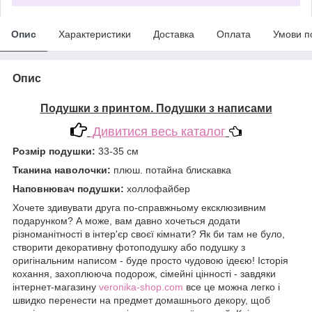
Опис
Характеристики
Доставка
Оплата
Умови п
Опис
Подушки з принтом. Подушки з написами
Дивитися весь каталог
Розмір подушки:
33-35 см
Тканина наволочки:
плюш. потайна блискавка
Наповнювач подушки:
холлофайбер
Хочете здивувати друга по-справжньому ексклюзивним
подарунком? А може, вам давно хочеться додати
різноманітності в інтер'єр своєї кімнати? Як би там не було,
створити декоративну фотоподушку або подушку з
оригінальним написом - буде просто чудовою ідеєю! Історія
кохання, захоплююча подорож, сімейні цінності - завдяки
інтернет-магазину
veronika-shop.com
все це можна легко і
швидко перенести на предмет домашнього декору, щоб