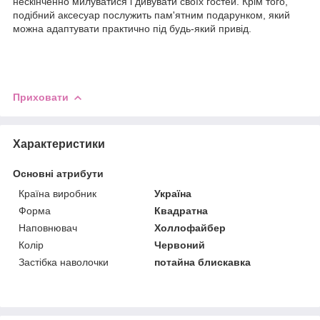
нескінченно милуватися і дивувати своїх гостей. Крім того,
подібний аксесуар послужить пам'ятним подарунком, який
можна адаптувати практично під будь-який привід.
Приховати
Характеристики
Основні атрибути
Країна виробник
Україна
Форма
Квадратна
Наповнювач
Холлофайбер
Колір
Червоний
Застібка наволочки
потайна блискавка