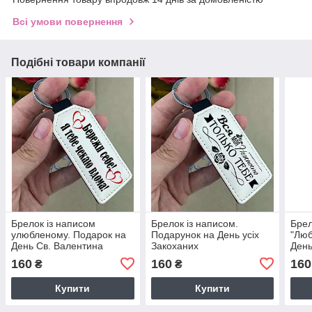
Всі умови повернення
Подібні товари компанії
Брелок із написом
Брелок із написом.
Брел
улюбленому. Подарок на
Подарунок на День усіх
"Люб
День Св. Валентина
Закоханих
День
160
160
160
₴
₴
Купити
Купити