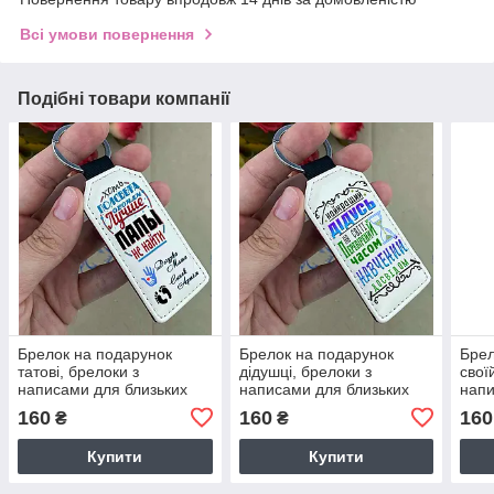
Всі умови повернення
Подібні товари компанії
Брелок на подарунок
Брелок на подарунок
Брел
татові, брелоки з
дідушці, брелоки з
свої
написами для близьких
написами для близьких
напи
160
160
160
₴
₴
Купити
Купити