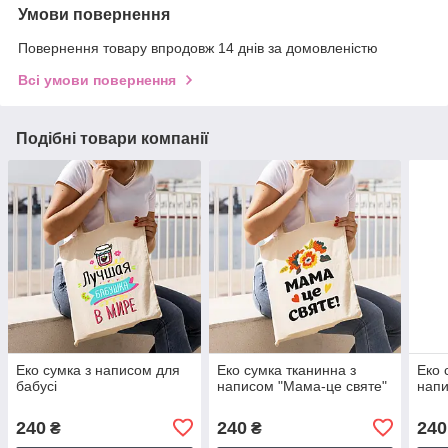
Умови повернення
Повернення товару впродовж 14 днів за домовленістю
Всі умови повернення
Подібні товари компанії
Еко сумка з написом для
Еко сумка тканинна з
Еко 
бабусі
написом "Мама-це святе"
нап
240
240
240
₴
₴