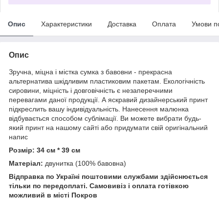
Опис
Характеристики
Доставка
Оплата
Умови п
Опис
Зручна, міцна і містка сумка з бавовни - прекрасна
альтернатива шкідливим пластиковим пакетам. Екологічність
сировини, міцність і довговічність є незаперечними
перевагами даної продукції. А яскравий дизайнерський принт
підкреслить вашу індивідуальність. Нанесення малюнка
відбувається способом сублімації. Ви можете вибрати будь-
який принт на нашому сайті або придумати свій оригінальний
напис
Розмір: 34 см * 39 см
Матеріал:
двунитка (100% бавовна)
Відправка по Україні поштовими службами здійснюється
тільки по передоплаті. Самовивіз і оплата готівкою
можливий в місті Покров