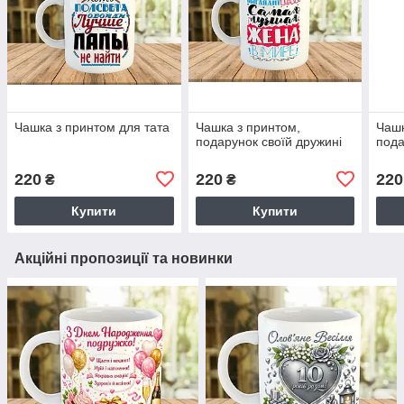
Чашка з принтом для тата
Чашка з принтом,
Чашк
подарунок своїй дружині
пода
220
220
220
₴
₴
Купити
Купити
Акційні пропозиції та новинки