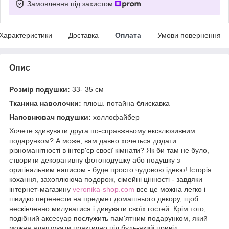
Замовлення під захистом
Характеристики
Доставка
Оплата
Умови повернення
Опис
Розмір подушки:
33- 35 см
Тканина наволочки:
плюш. потайна блискавка
Наповнювач подушки:
холлофайбер
Хочете здивувати друга по-справжньому ексклюзивним
подарунком? А може, вам давно хочеться додати
різноманітності в інтер'єр своєї кімнати? Як би там не було,
створити декоративну фотоподушку або подушку з
оригінальним написом - буде просто чудовою ідеєю! Історія
кохання, захоплююча подорож, сімейні цінності - завдяки
інтернет-магазину
veronika-shop.com
все це можна легко і
швидко перенести на предмет домашнього декору, щоб
нескінченно милуватися і дивувати своїх гостей. Крім того,
подібний аксесуар послужить пам'ятним подарунком, який
можна адаптувати практично під будь-який привід.