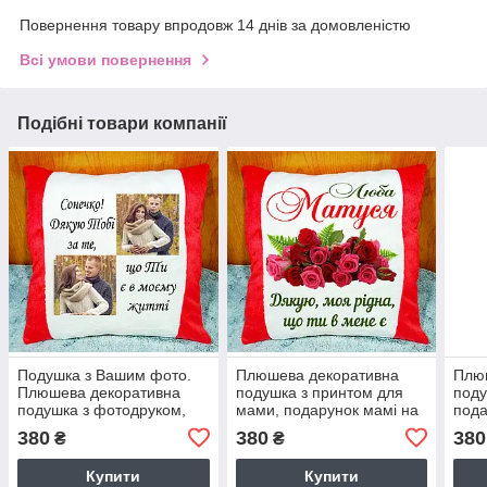
Повернення товару впродовж 14 днів за домовленістю
Всі умови повернення
Подібні товари компанії
Подушка з Вашим фото.
Плюшева декоративна
Плю
Плюшева декоративна
подушка з принтом для
поду
подушка з фотодруком,
мами, подарунок мамі на
пода
подарунок на День
день матері
Зако
380
380
380
₴
₴
Закоханих
Купити
Купити