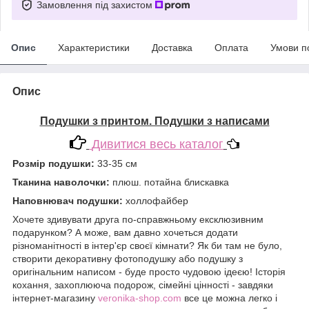
Замовлення під захистом
Опис
Характеристики
Доставка
Оплата
Умови п
Опис
Подушки з принтом. Подушки з написами
Дивитися весь каталог
Розмір подушки:
33-35 см
Тканина наволочки:
плюш. потайна блискавка
Наповнювач подушки:
холлофайбер
Хочете здивувати друга по-справжньому ексклюзивним
подарунком? А може, вам давно хочеться додати
різноманітності в інтер'єр своєї кімнати? Як би там не було,
створити декоративну фотоподушку або подушку з
оригінальним написом - буде просто чудовою ідеєю! Історія
кохання, захоплююча подорож, сімейні цінності - завдяки
інтернет-магазину
veronika-shop.com
все це можна легко і