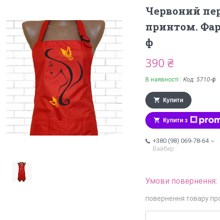
Червоний пе
принтом. Фар
ф
390 ₴
В наявності
Код:
5710-ф
Купити
Купити з
+380 (98) 069-78-64
Вайбер
повернення товару пр