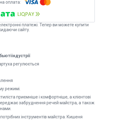
електронні платежі. Тепер ви можете купити
кидаючи сайту.
бьютііндустрії
артуха регулюється
овлення
му режимі.
иліста приємніше і комфортніше, а клієнтові
ереджає забруднення речей майстра, а також
инами.
 потрібних інструментів майстра. Кишеня