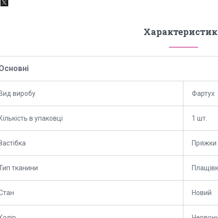
Характеристик
Основні
Вид виробу
Фартух
Кількість в упаковці
1 шт.
Застібка
Пряжки
Тип тканини
Плащів
Стан
Новий
Колір
Червон