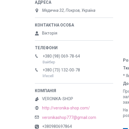
Медична 32, Покров, Україна
Вікторія
+380 (98) 069-78-64
Ро
Вайбер
Тк
+380 (73) 132-00-78
* Я
lifecell
До
Про
за
VERONIKA-SHOP
за
http://veronika-shop.com/
На
роз
veronikashop777@gmail.com
+380980697864