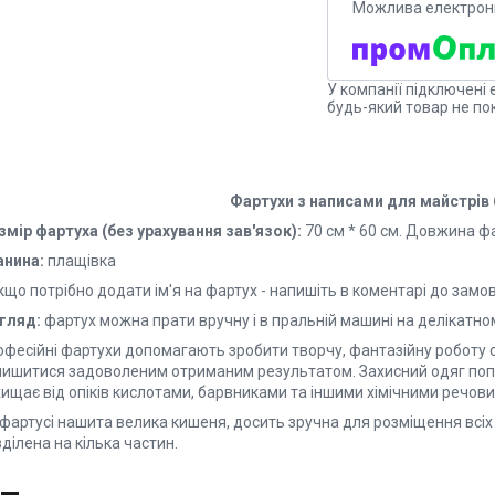
У компанії підключені 
будь-який товар не по
Фартухи з написами для майстрів 
змір фартуха (без урахування зав'язок):
70 см * 60 см. Довжина ф
анина:
плащівка
кщо потрібно додати ім'я на фартух - напишіть в коментарі до зам
гляд:
фартух можна прати вручну і в пральній машині на делікатно
фесійні фартухи допомагають зробити творчу, фантазійну роботу ст
лишитися задоволеним отриманим результатом. Захисний одяг поп
хищає від опіків кислотами, барвниками та іншими хімічними речов
 фартусі нашита велика кишеня, досить зручна для розміщення всіх
ділена на кілька частин.