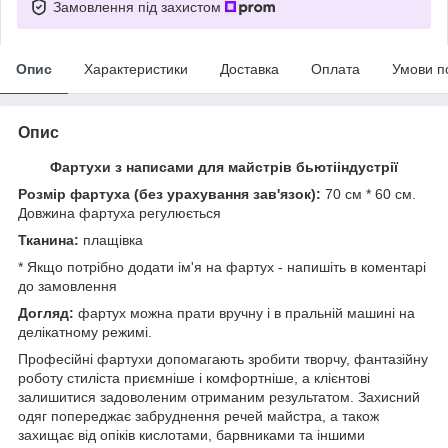
Замовлення під захистом
Опис
Характеристики
Доставка
Оплата
Умови п
Опис
Фартухи з написами для майстрів бьютііндустрії
Розмір фартуха (без урахування зав'язок):
70 см * 60 см.
Довжина фартуха регулюється
Тканина:
плащівка
* Якщо потрібно додати ім'я на фартух - напишіть в коментарі
до замовлення
Догляд:
фартух можна прати вручну і в пральній машині на
делікатному режимі.
Професійні фартухи допомагають зробити творчу, фантазійну
роботу стиліста приємніше і комфортніше, а клієнтові
залишитися задоволеним отриманим результатом. Захисний
одяг попереджає забруднення речей майстра, а також
захищає від опіків кислотами, барвниками та іншими