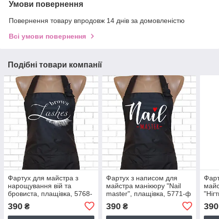
Умови повернення
Повернення товару впродовж 14 днів за домовленістю
Всі умови повернення
Подібні товари компанії
Фартух для майстра з
Фартух з написом для
Фарт
нарощування вій та
майстра манікюру "Nail
майс
бровиста, плащівка, 5768-
master", плащівка, 5771-ф
"Ніг
ф
577
390
390
390
₴
₴