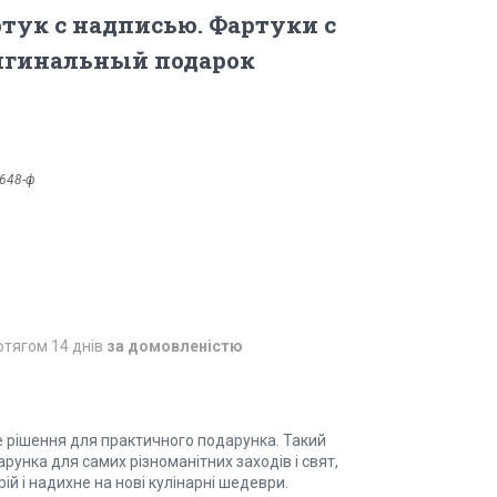
ук с надписью. Фартуки с
игинальный подарок
648-ф
отягом 14 днів
за домовленістю
е рішення для практичного подарунка. Такий
рунка для самих різноманітних заходів і свят,
й і надихне на нові кулінарні шедеври.