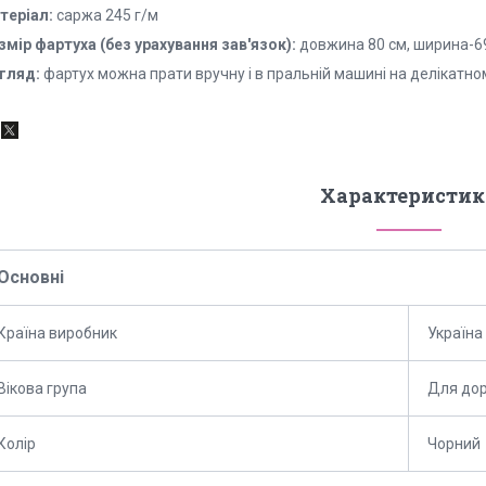
теріал:
саржа 245 г/м
змір фартуха (без урахування зав'язок):
довжина 80 см, ширина-69
гляд:
фартух можна прати вручну і в пральній машині на делікатно
Характеристик
Основні
Країна виробник
Україна
Вікова група
Для до
Колір
Чорний