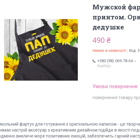
Мужской фарт
принтом. Ор
дедушке
490 ₴
Немає в наявності
Код:
3
+380 (98) 069-78-64
Вайбер
повернення товару пр
икольний фартух для готування з оригінальною написом - це творч
німає настрій аксесуар з креативним дизайном підійде в якості пода
дмінно викличе море позитивних емоцій, забезпечить гарний настрі