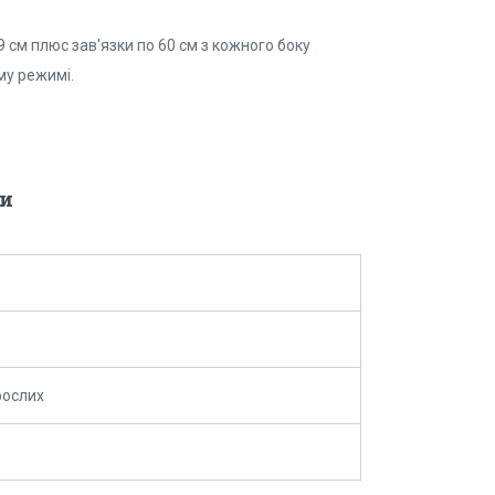
 см плюс зав'язки по 60 см з кожного боку
му режимі.
и
рослих