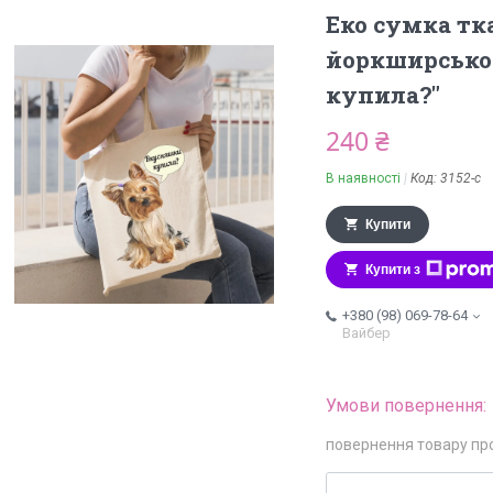
Еко сумка тк
йоркширськог
купила?"
240 ₴
В наявності
Код:
3152-с
Купити
Купити з
+380 (98) 069-78-64
Вайбер
повернення товару пр