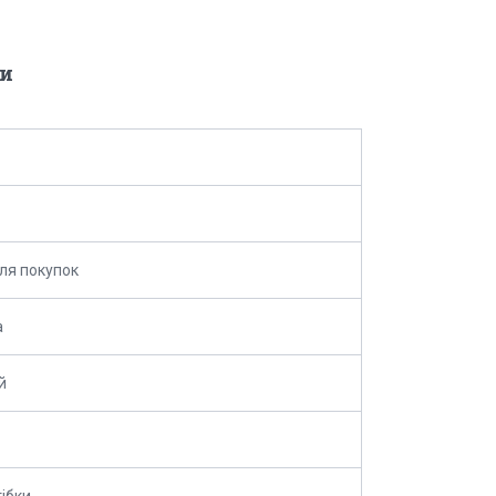
и
ля покупок
а
й
тібки