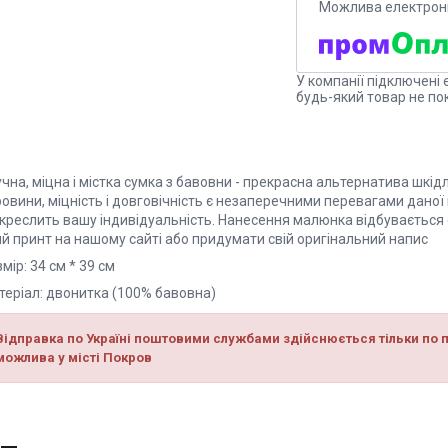
У компанії підключені 
будь-який товар не по
чна, міцна і містка сумка з бавовни - прекрасна альтернатива шкі
овини, міцність і довговічність є незаперечними перевагами даної
дкреслить вашу індивідуальність. Нанесення малюнка відбувається 
ий принт на нашому сайті або придумати свій оригінальний напис
мір: 34 см * 39 см
теріал: двонитка (100% бавовна)
Відправка по Україні поштовими службами здійснюється тільки по п
можлива у місті Покров