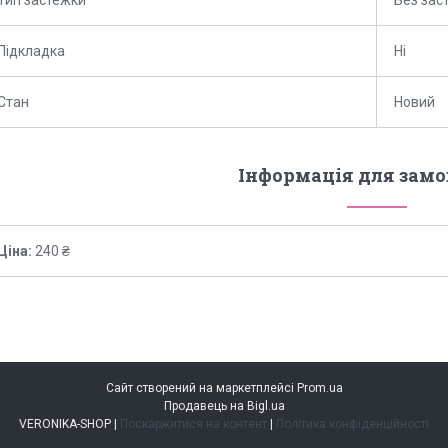
Підкладка
Ні
Стан
Новий
Інформація для зам
Ціна:
240 ₴
Сайт створений на маркетплейсі
Prom.ua
Продавець на Bigl.ua
VERONIKA-SHOP |
Поскаржитися на контент
|
Політика конфіденційності