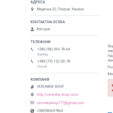
Медична 32, Покров, Україна
Вікторія
Зру
+380 (98) 069-78-64
сир
Вайбер
пі
як
+380 (73) 132-00-78
lifecell
Роз
Ма
VERONIKA-SHOP
http://veronika-shop.com/
veronikashop777@gmail.com
+380980697864