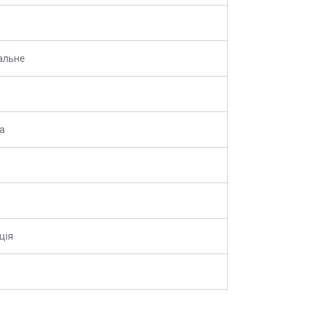
альне
а
ція