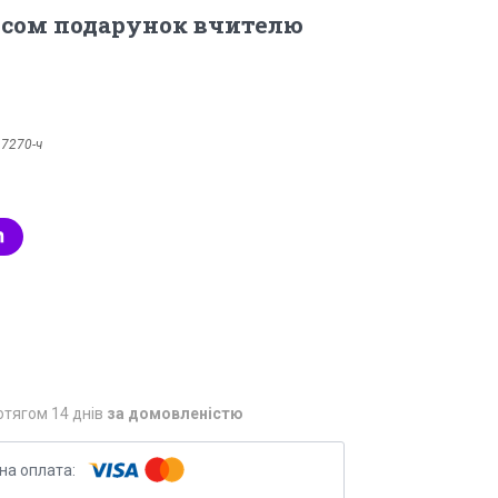
исом подарунок вчителю
:
7270-ч
отягом 14 днів
за домовленістю