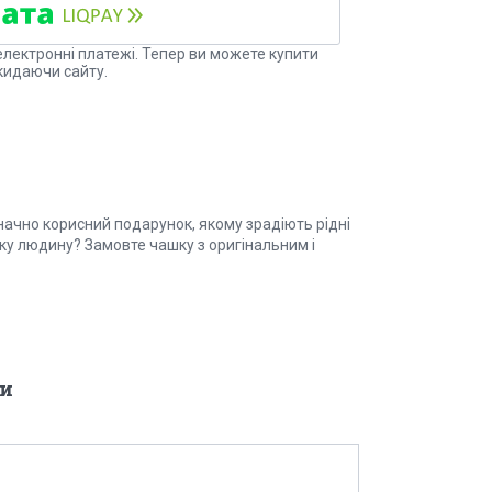
електронні платежі. Тепер ви можете купити
кидаючи сайту.
начно корисний подарунок, якому зрадіють рідні
зьку людину? Замовте чашку з оригінальним і
и