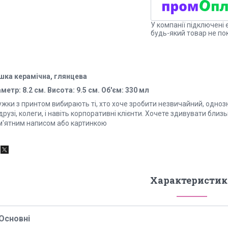
У компанії підключені 
будь-який товар не по
шка керамічна, глянцева
метр: 8.2 см. Висота: 9.5 см. Об'єм: 330 мл
ужки з принтом вибирають ті, хто хоче зробити незвичайний, одноз
друзі, колеги, і навіть корпоративні клієнти. Хочете здивувати бли
м'ятним написом або картинкою
Характеристик
Основні