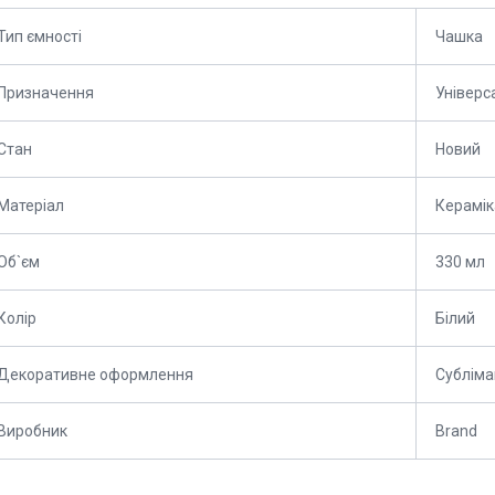
Тип ємності
Чашка
Призначення
Універс
Стан
Новий
Матеріал
Керамік
Об`єм
330 мл
Колір
Білий
Декоративне оформлення
Субліма
Виробник
Brand