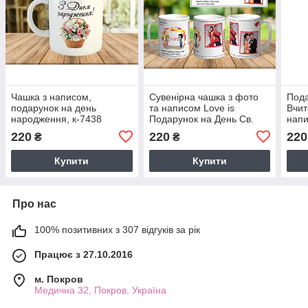
Чашка з написом,
Сувенірна чашка з фото
Пода
подарунок на день
та написом Love is
Вчит
народження, к-7438
Подарунок на День Св.
нап
Валентина ч-7011
220
220
220
₴
₴
Купити
Купити
Про нас
100% позитивних з 307 відгуків за рік
Працює з 27.10.2016
м. Покров
Медична 32, Покров, Україна