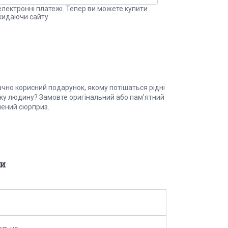
електронні платежі. Тепер ви можете купити
кидаючи сайту.
ачно корисний подарунок, якому потішаться рідні
изьку людину? Замовте оригінальний або пам'ятний
ачений сюрприз.
и