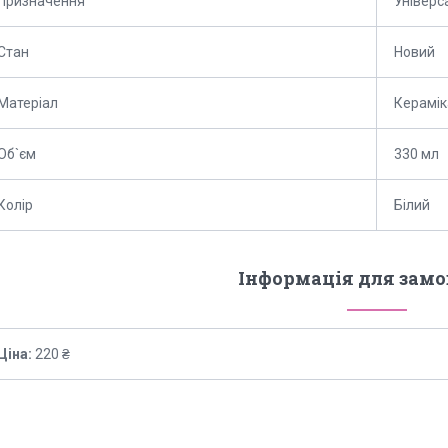
Призначення
Універс
Стан
Новий
Матеріал
Керамік
Об`єм
330 мл
Колір
Білий
Інформація для зам
Ціна:
220 ₴