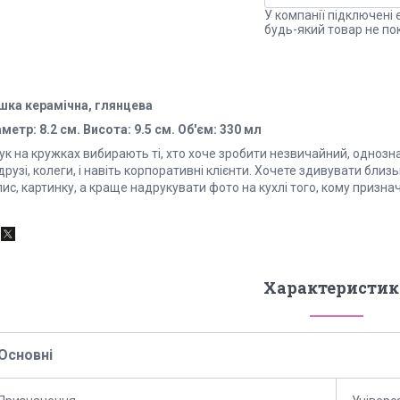
У компанії підключені 
будь-який товар не по
шка керамічна, глянцева
метр: 8.2 см. Висота: 9.5 см. Об'єм: 330 мл
ук на кружках вибирають ті, хто хоче зробити незвичайний, однозн
друзі, колеги, і навіть корпоративні клієнти. Хочете здивувати бл
ис, картинку, а краще надрукувати фото на кухлі того, кому призн
Характеристик
Основні