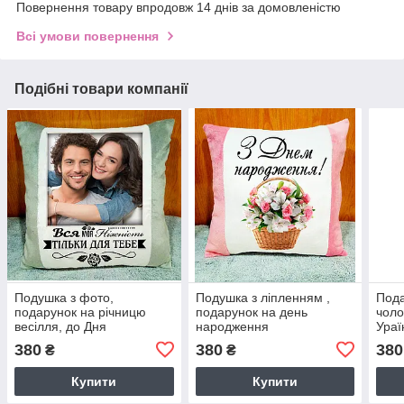
Повернення товару впродовж 14 днів за домовленістю
Всі умови повернення
Подібні товари компанії
Подушка з фото,
Подушка з ліпленням ,
Пода
подарунок на річницю
подарунок на день
чоло
весілля, до Дня
народження
Ураї
Закоханих. Колір подушки
380
380
380
₴
₴
- сірий
Купити
Купити