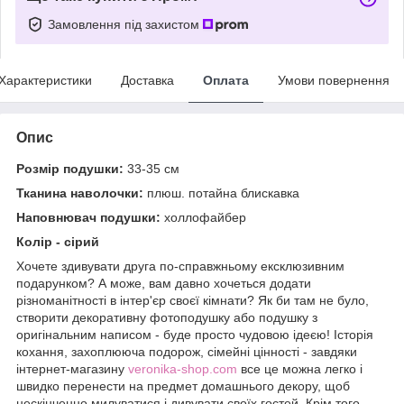
Замовлення під захистом
Характеристики
Доставка
Оплата
Умови повернення
Опис
Розмір подушки:
33-35 см
Тканина наволочки:
плюш. потайна блискавка
Наповнювач подушки:
холлофайбер
Колір - сірий
Хочете здивувати друга по-справжньому ексклюзивним
подарунком? А може, вам давно хочеться додати
різноманітності в інтер'єр своєї кімнати? Як би там не було,
створити декоративну фотоподушку або подушку з
оригінальним написом - буде просто чудовою ідеєю! Історія
кохання, захоплююча подорож, сімейні цінності - завдяки
інтернет-магазину
veronika-shop.com
все це можна легко і
швидко перенести на предмет домашнього декору, щоб
нескінченно милуватися і дивувати своїх гостей. Крім того,