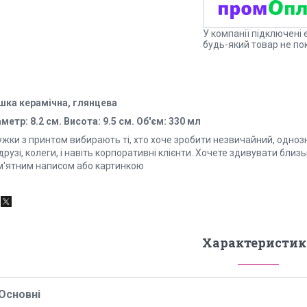
У компанії підключені 
будь-який товар не по
шка керамічна, глянцева
метр: 8.2 см. Висота: 9.5 см. Об'єм: 330 мл
ужки з принтом вибирають ті, хто хоче зробити незвичайний, одноз
друзі, колеги, і навіть корпоративні клієнти. Хочете здивувати бли
м'ятним написом або картинкою
Характеристик
Основні