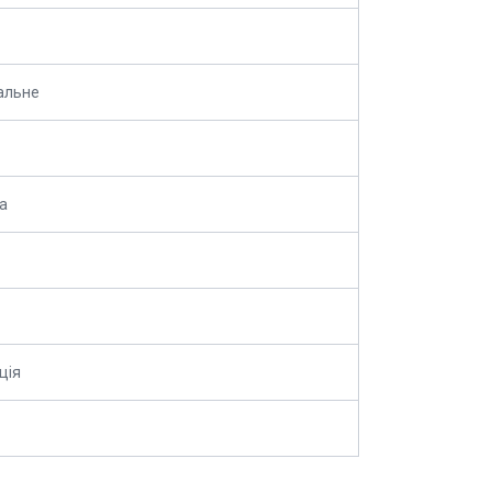
альне
а
ція