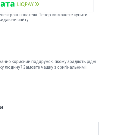
електронні платежі. Тепер ви можете купити
кидаючи сайту.
начно корисний подарунок, якому зрадіють рідні
зьку людину? Замовте чашку з оригінальним і
и