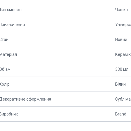
Тип ємності
Чашка
Призначення
Універс
Стан
Новий
Матеріал
Керамік
Об`єм
330 мл
Колір
Білий
Декоративне оформлення
Субліма
Виробник
Brand