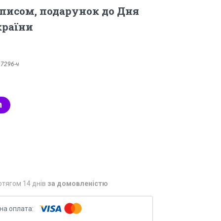
аписом, подарунок до Дня
країни
:
7296-ч
отягом 14 днів
за домовленістю