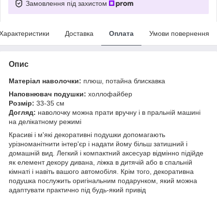
Замовлення під захистом
Характеристики
Доставка
Оплата
Умови повернення
Опис
Матеріал наволочки:
плюш, потайна блискавка
Наповнювач подушки:
холлофайбер
Розмір:
33-35 см
Догляд:
наволочку можна прати вручну і в пральній машині
на делікатному режимі
Красиві і м'які декоративні подушки допомагають
урізноманітнити інтер'єр і надати йому більш затишний і
домашній вид. Легкий і компактний аксесуар відмінно підійде
як елемент декору дивана, ліжка в дитячій або в спальній
кімнаті і навіть вашого автомобіля. Крім того, декоративна
подушка послужить оригінальним подарунком, який можна
адаптувати практично під будь-який привід