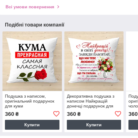
Всі умови повернення
Подібні товари компанії
Подушка з написом,
Декоративна подушка з
Поду
оригінальний подарунок
написом Найкращій
ориг
для куми
донечці подарунок для
чоло
доньки код 2087
360
360
360
₴
₴
Купити
Купити