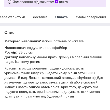
Замовлення під захистом
Характеристики
Доставка
Оплата
Умови повернення
Опис
Матеріал наволочки:
плюш, потайна блискавка
Наповнювач подушки:
холлофайбер
Розмір:
33-35 см
Догляд:
наволочку можна прати вручну і в пральній машині
на делікатному режимі
Красиві і м'які декоративні подушки допомагають
урізноманітнити інтер'єр і надати йому більш затишний і
домашній вид. Легкий і компактний аксесуар відмінно підійде
як елемент декору дивана, ліжка в дитячій або в спальній
кімнаті і навіть вашого автомобіля. Крім того, декоративна
подушка послужить оригінальним подарунком, який можна
адаптувати практично під будь-який привід