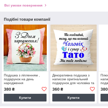
Всі умови повернення
Подібні товари компанії
Подушка з ліпленням ,
Декоративна подушка з
Плю
подарунок на день
написом оригінальний
напи
народження
подарунок для чоловіка та
пода
тата
СІР
380
360
380
₴
₴
Купити
Купити